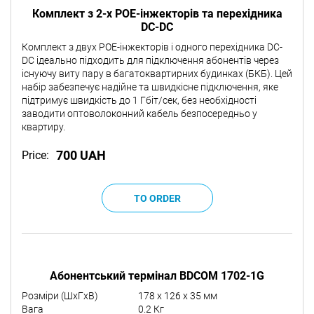
Комплект з 2-х POE-інжекторів та перехідника
DC-DC
Комплект з двух POE-інжекторів і одного перехідника DC-
DC ідеально підходить для підключення абонентів через
існуючу виту пару в багатоквартирних будинках (БКБ). Цей
набір забезпечує надійне та швидкісне підключення, яке
підтримує швидкість до 1 Гбіт/сек, без необхідності
заводити оптоволоконний кабель безпосередньо у
квартиру.
700 UAH
Price:
Абонентський термінал BDCOM 1702-1G
Розміри (ШxГxВ)
178 x 126 x 35 мм
Вага
0.2 Кг