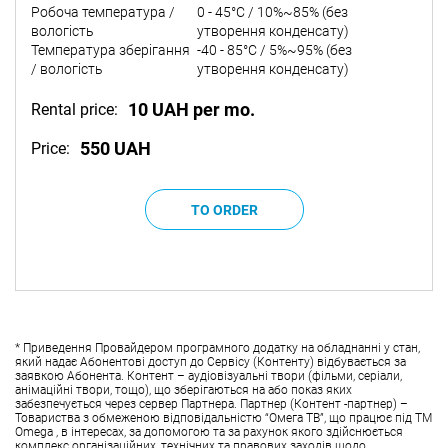
Робоча температура /
0 - 45°C / 10%~85% (без
вологість
утворення конденсату)
Температура зберігання
-40 - 85°C / 5%~95% (без
/ вологість
утворення конденсату)
10 UAH per mo.
Rental price:
550 UAH
Price:
* Приведення Провайдером програмного додатку на обладнанні у стан,
який надає Абонентові доступ до Сервісу (Контенту) відбувається за
заявкою Абонента. Контент – аудіовізуальні твори (фільми, серіали,
анімаційні твори, тощо), що зберігаються на або показ яких
забезпечується через сервер Партнера. Партнер (Контент -партнер) –
Товариства з обмеженою відповідальністю “Омега ТВ”, що працює під ТМ
Omega , в інтересах, за допомогою та за рахунок якого здійснюється
комплекс організаційних, технічних та правових заходів щодо