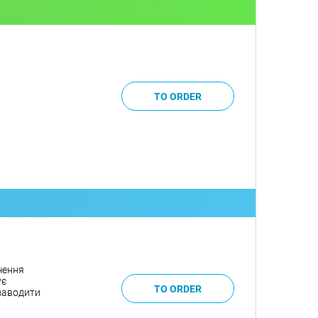
чення
ує
 заводити