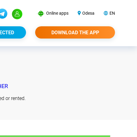
Online apps
Odesa
EN
ECTED
DOWNLOAD THE APP
HER
d or rented.