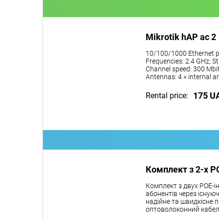
Mikrotik hAP ac 2
10/100/1000 Ethernet p
Frequencies: 2.4 GHz; St
Channel speed: 300 Mbit
Antennas: 4 × internal 
175 U
Rental price:
Комплект з 2-х P
Комплект з двух POE-і
абонентів через існую
надійне та швидкісне п
оптоволоконний кабел