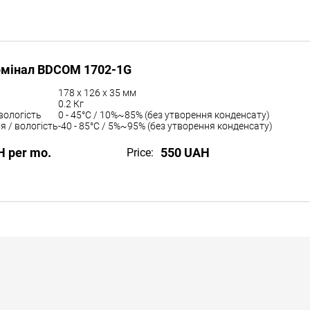
рмінал BDCOM 1702-1G
178 x 126 x 35 мм
0.2 Кг
вологість
0 - 45°C / 10%~85% (без утворення конденсату)
я / вологість
-40 - 85°C / 5%~95% (без утворення конденсату)
H per mo.
550 UAH
Price: