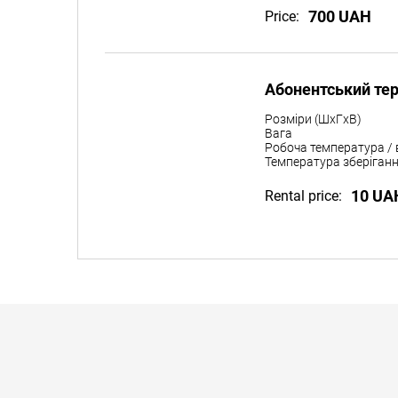
700 UAH
Price:
Абонентський те
Розміри (ШxГxВ)
Вага
Робоча температура / 
Температура зберіганн
10 UA
Rental price: