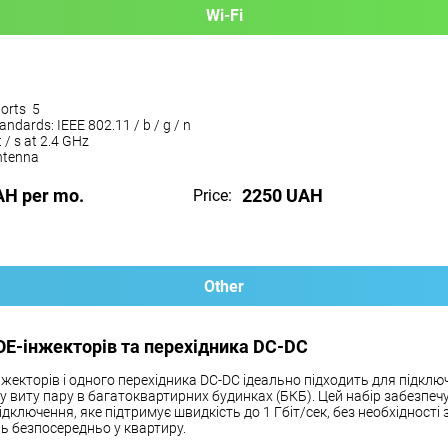
Wi-Fi
orts 5
andards: IEEE 802.11 / b / g / n
 / s at 2.4 GHz
antenna
AH per mo.
2250 UAH
Price:
Other
OE-інжекторів та перехідника DC-DC
нжекторів і одного перехідника DC-DC ідеально підходить для підклю
чу виту пару в багатоквартирних будинках (БКБ). Цей набір забезпеч
ідключення, яке підтримує швидкість до 1 Гбіт/сек, без необхідності
ь безпосередньо у квартиру.