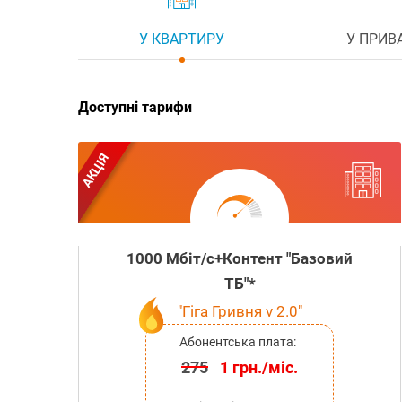
У КВАРТИРУ
У ПРИВ
Доступні тарифи
АКЦІЯ
1000 Мбіт/с+Контент "Базовий
ТБ"*
"Гіга Гривня v 2.0"
Абонентська плата:
275
1 грн./міс.