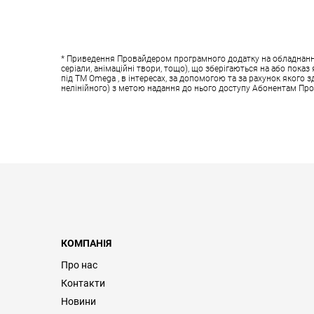
* Приведення Провайдером програмного додатку на обладнанні у
серіали, анімаційні твори, тощо), що зберігаються на або пок
під ТМ Omega , в інтересах, за допомогою та за рахунок якого 
нелінійного) з метою надання до нього доступу Абонентам Пр
КОМПАНІЯ
Про нас
Контакти
Новини