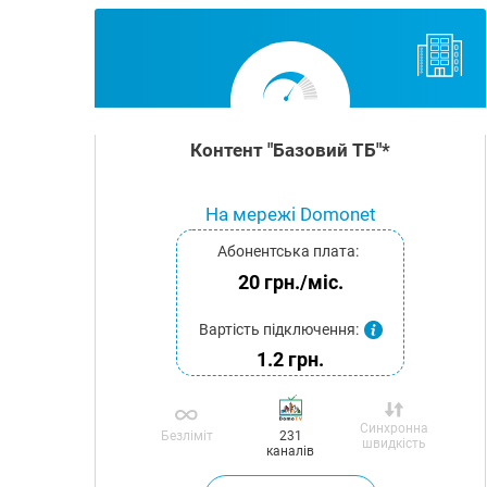
Контент "Базовий ТБ"*
На мережі Domonet
Абонентська плата:
20 грн./міс.
Вартість підключення:
1.2 грн.
Синхронна
Безліміт
231
швидкість
каналів