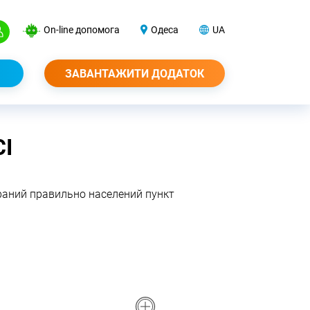
On-line допомога
Одеса
UA
ЗАВАНТАЖИТИ ДОДАТОК
І
браний правильно населений пункт