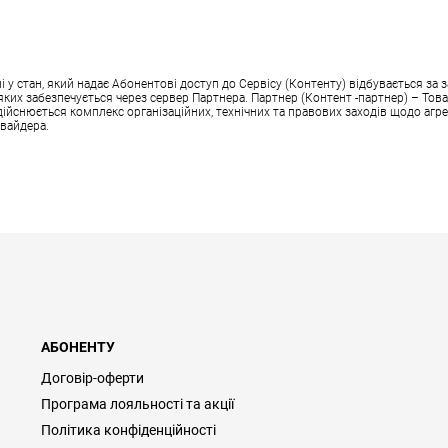
 стан, який надає Абонентові доступ до Сервісу (Контенту) відбувається за з
аз яких забезпечується через сервер Партнера. Партнер (Контент -партнер) – Т
здійснюється комплекс організаційних, технічних та правових заходів щодо агре
овайдера.
АБОНЕНТУ
Договір-оферти
Програма лояльності та акції
Політика конфіденційності