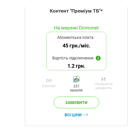
Контент "Преміум ТБ"*
На мережі Domonet
Абонентська плата:
45 грн./міс.
Вартість підключення:
1.2 грн.
Синхронна
Безліміт
257
швидкість
каналів
ВСІ ЦІНИ