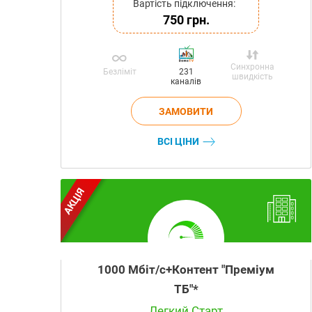
Вартість підключення:
750 грн.
Синхронна
Безліміт
231
швидкість
каналів
ВСІ ЦІНИ
АКЦІЯ
1000 Мбіт/с+Контент "Преміум
ТБ"*
Легкий Старт