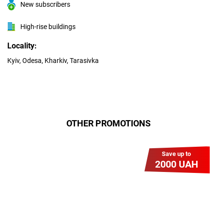
New subscribers
High-rise buildings
Locality:
Kyiv, Odesa, Kharkiv, Tarasivka
OTHER PROMOTIONS
Save up to
2000 UAH
Гіга Гривня v 2.0
Мабуть, це наша наймасштабніша
акція для нових підключень!
Платіть разово за підключення, і