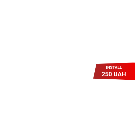
користуйтесь Гігабітом всього за 1
грн/міс УВЕСЬ цей рік до 01.01.2027
року!
INSTALL
250 UAH
Легкий Старт
Легендарне підключення за
зниженою вартістю повертається.
Без додаткових передплат.
Пропозиція обмежена - поспішай