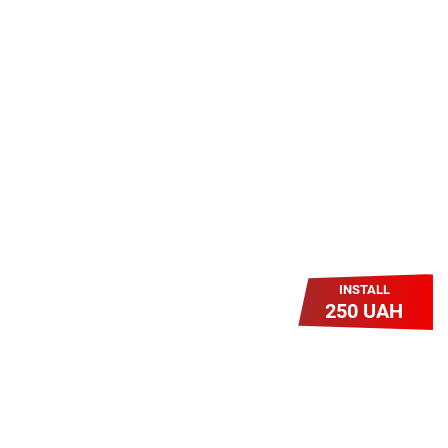
Гіга Гривня v 2.0
Мабуть, це наша наймасштабніша
акція для нових підключень!
Платіть разово за підключення, і
користуйтесь Гігабітом всього за 1
грн/міс УВЕСЬ цей рік до 01.01.2027
року!
INSTALL
250 UAH
Легкий Старт
Легендарне підключення за
зниженою вартістю повертається.
Без додаткових передплат.
Пропозиція обмежена - поспішай