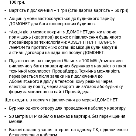
100 грн.
Вартість підключення − 1 грн (стандартна вартість − 50 грн).
Акційні умови застосовуються до будь-якого тарифу
ДОМОНЕТ для багатоповерхових будинків.
*Акція діє в межах покриття ДОМОНЕТ для житлових
приміщень (квартира) де вже є підключення будь-якого
провайдера за технологіями: ADSL/FTTH/FTTB/GPON
/GePON та протягом 3-х останніх місяців були відсутні
активні договори на надання послуг ДОМОНЕТ.
Підключення на швидкості більш як 100 Мбіт/с можливо
виключно у багатоквартирних будинках з наявністю такої
технічної можливості Провайдера. Технічна можливість
перевіряється після заявки на підключення до
Абонентського відділу в телефонному режимі, через
електронну пошту, через зворотний зв’язок або будь-яку
форму замовлення на сайті Провайдера.
Що входить в послугу підключення до мережі ДОМОНЕТ:
Буріння одного отвору для проведення кабелю у квартиру.
20 метрів UTP кабелю в межах квартири, без переміщення
меблів.
Базові налаштування Інтернет на одному ПК, підключеного
безпосередньо кабелем.