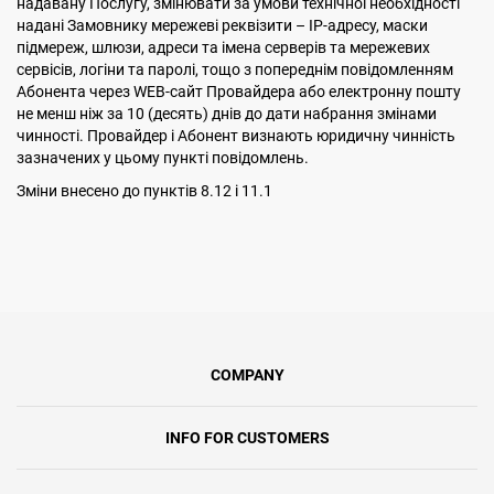
надавану Послугу, змінювати за умови технічної необхідності
надані Замовнику мережеві реквізити – ІР-адресу, маски
підмереж, шлюзи, адреси та імена серверів та мережевих
сервісів, логіни та паролі, тощо з попереднім повідомленням
Абонента через WEB-сайт Провайдера або електронну пошту
не менш ніж за 10 (десять) днів до дати набрання змінами
чинності. Провайдер і Абонент визнають юридичну чинність
зазначених у цьому пункті повідомлень.
Змiни внесено до пунктiв 8.12 i 11.1
COMPANY
INFO FOR CUSTOMERS